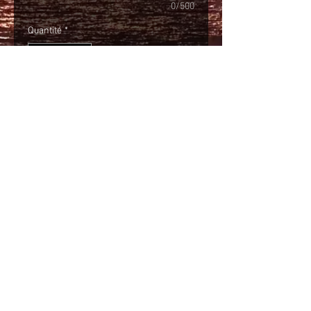
0/500
Quantité
*
Ajouter au panier
Commander et payer
Assemblage de 5 origines, tous de
1200 mètres et plus avec touche
de café éthiopie noir sans
amertume, ni acidité, très belle
rondeur.
© Brûlerie de l'Atlantique Inc.
Partager